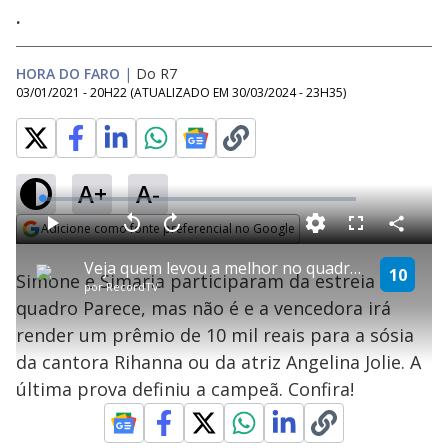
.
HORA DO FARO
|
Do R7
03/01/2021 - 20H22
(ATUALIZADO EM
30/03/2024 - 23H35
)
A+
A-
L
o
a
Adicione como fonte preferencial no Google
d
C
P
V
A
P
F
e
o
l
o
v
u
Opens in new window
d
m
a
l
a
l
:
Veja quem levou a melhor no quadro Parece, mas não é
p
y
t
n
l
10
1
Simone e Simaria participaram da estreia do
a
a
ç
s
.
por
RecordTV
r
r
a
c
4
t
1
r
l
r
2
quadro Parece, mas não é e a vencedora irá
i
0
1
e
%
l
s
0
e
h
render um prêmio de 10 mil reais para a sósia
e
s
n
a
g
e
r
u
g
da cantora Rihanna ou da atriz Angelina Jolie. A
n
u
a
d
n
o
d
última prova definiu a campeã. Confira!
s
o
s