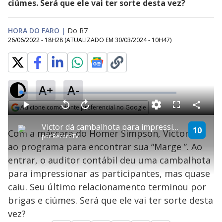
ciúmes. Será que ele vai ter sorte desta vez?
HORA DO FARO
|
Do R7
26/06/2022 - 18H28
(ATUALIZADO EM
30/03/2024 - 10H47
)
A+
A-
L
o
a
Adicione como fonte preferencial no Google
d
C
P
V
A
P
F
e
o
l
o
v
u
Opens in new window
d
m
a
l
a
l
:
Victor dá cambalhota para impressionar mulherada, mas quase cai no palco | Vai Dar Namoro
p
y
t
n
l
10
3
Com a máscara do Homer Simpson, Victor, foi
a
a
ç
s
.
por
RecordTV
r
r
a
c
8
t
1
r
l
r
7
ao programa para encontrar sua “Marge ”. Ao
i
0
1
e
%
l
s
0
e
h
entrar, o auditor contábil deu uma cambalhota
e
s
n
a
g
e
r
u
g
para impressionar as participantes, mas quase
n
u
a
d
n
o
d
caiu. Seu último relacionamento terminou por
s
o
s
brigas e ciúmes. Será que ele vai ter sorte desta
y
vez?