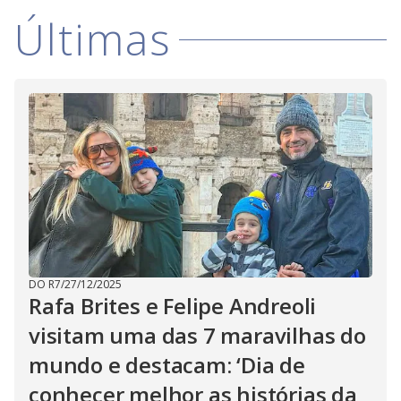
e
b
Últimas
u
t
t
o
n
.
DO R7
/
27/12/2025
Rafa Brites e Felipe Andreoli
visitam uma das 7 maravilhas do
mundo e destacam: ‘Dia de
conhecer melhor as histórias da