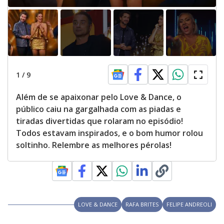
g
t
h
e
E
s
c
a
p
e
k
1
/
9
e
y
o
Além de se apaixonar pelo Love & Dance, o
r
a
público caiu na gargalhada com as piadas e
c
t
tiradas divertidas que rolaram no episódio!
i
Todos estavam inspirados, e o bom humor rolou
v
a
soltinho. Relembre as melhores pérolas!
t
i
n
g
t
h
e
c
l
LOVE & DANCE
RAFA BRITES
FELIPE ANDREOLI
o
s