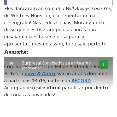
Eles dançaram ao som de
I Will Always Love You
,
de Whitney Houston, e arrebentaram na
coreografia! Nas redes sociais, Moranguinho
disse que eles tiveram poucas horas para
ensaiar e ela estava nervosa para se
apresentar, mesmo assim, tudo saiu perfeito.
explore
Assista:
T
Surpresa! Convidados se arriscam na dança
h
L
Com apresentação de Felipe Andreoli e Rafa
i
Conteúdo bloqueado
por
Novidades
s
Brites, o
Love & Dance
vai ao ar aos domingos,
i
Lamentamos, mas o vídeo que está tentando assisitr é de exibição
s
exclusiva em território brasileiro :-(
a partir das 18h15, na tela da
RECORD
.
a
m
Acompanhe o
site oficial
para ficar por dentro
o
d
de todas as novidades!
a
l
w
i
n
d