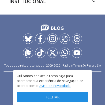
INSTITUCIONAL
BLOG
Todos os direitos reservados - 2009-
2026
- Rádio e Televisão Record S.A
Utilizamos cookies e tecnologia para
CARREIRA
FALE CONOSCO
PRIVACIDADE
aprimorar sua experiência de navegação de
TERMOS E CONDIÇÕES DE USO
acordo com o
Aviso de Privacidade
.
FECHAR