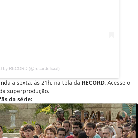
ed by RECORD (@recordoficial)
nda a sexta, às 21h, na tela da
RECORD
. Acesse o
 da superprodução.
ãs da série: