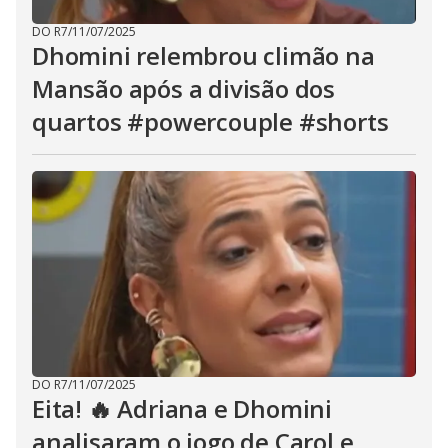
DO R7
/
11/07/2025
Dhomini relembrou climão na
Mansão após a divisão dos
quartos #powercouple #shorts
DO R7
/
11/07/2025
Eita! 🔥 Adriana e Dhomini
analisaram o jogo de Carol e