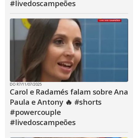
#livedoscampeões
DO R7
/
11/07/2025
Carol e Radamés falam sobre Ana
Paula e Antony 🔥 #shorts
#powercouple
#livedoscampeões