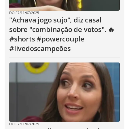
DO R7
/
11/07/2025
"Achava jogo sujo", diz casal
sobre "combinação de votos". 🔥
#shorts #powercouple
#livedoscampeões
DO R7
/
11/07/2025