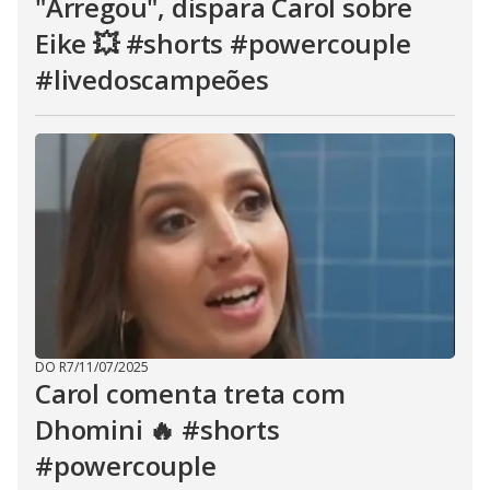
"Arregou", dispara Carol sobre
Eike 💥 #shorts #powercouple
#livedoscampeões
DO R7
/
11/07/2025
Carol comenta treta com
Dhomini 🔥 #shorts
#powercouple