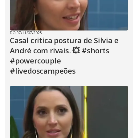
DO R7
/
11/07/2025
Casal critica postura de Silvia e
André com rivais. 💥 #shorts
#powercouple
#livedoscampeões