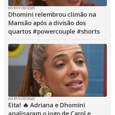
DO R7
/
11/07/2025
Dhomini relembrou climão na
Mansão após a divisão dos
quartos #powercouple #shorts
DO R7
/
11/07/2025
Eita! 🔥 Adriana e Dhomini
analisaram o jogo de Carol e