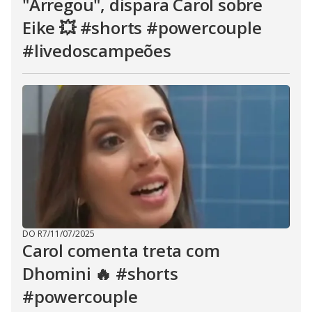
"Arregou", dispara Carol sobre
Eike 💥 #shorts #powercouple
#livedoscampeões
DO R7
/
11/07/2025
Carol comenta treta com
Dhomini 🔥 #shorts
#powercouple