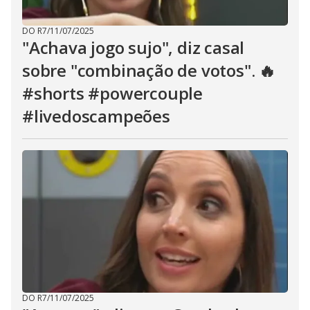
DO R7
/
11/07/2025
"Achava jogo sujo", diz casal
sobre "combinação de votos". 🔥
#shorts #powercouple
#livedoscampeões
DO R7
/
11/07/2025