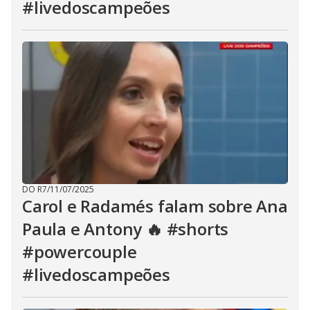
#livedoscampeões
DO R7
/
11/07/2025
Carol e Radamés falam sobre Ana
Paula e Antony 🔥 #shorts
#powercouple
#livedoscampeões