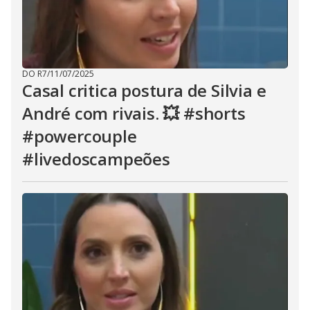
DO R7
/
11/07/2025
Casal critica postura de Silvia e
André com rivais. 💥 #shorts
#powercouple
#livedoscampeões