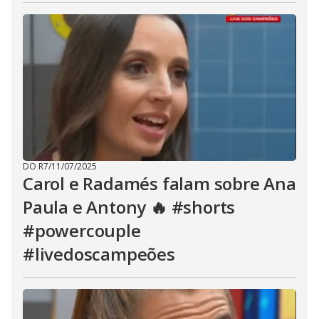
DO R7
/
11/07/2025
Carol e Radamés falam sobre Ana
Paula e Antony 🔥 #shorts
#powercouple
#livedoscampeões