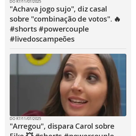
DO R7
/
11/07/2025
"Achava jogo sujo", diz casal
sobre "combinação de votos". 🔥
#shorts #powercouple
#livedoscampeões
DO R7
/
11/07/2025
"Arregou", dispara Carol sobre
Eike 💥 #shorts #powercouple