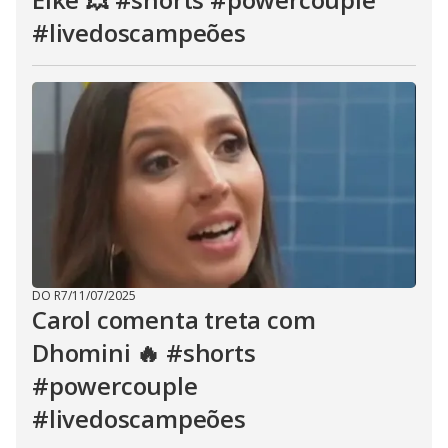
#livedoscampeões
DO R7
/
11/07/2025
Carol comenta treta com
Dhomini 🔥 #shorts
#powercouple
#livedoscampeões