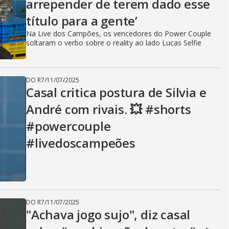
arrepender de terem dado esse
título para a gente’
Na Live dos Campões, os vencedores do Power Couple
soltaram o verbo sobre o reality ao lado Lucas Selfie
DO R7
/
11/07/2025
Casal critica postura de Silvia e
André com rivais. 💥 #shorts
#powercouple
#livedoscampeões
DO R7
/
11/07/2025
"Achava jogo sujo", diz casal