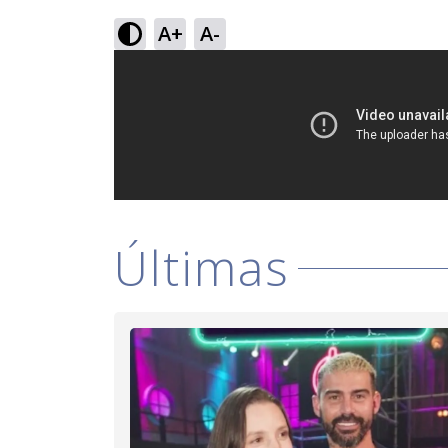
A+
A-
Últimas