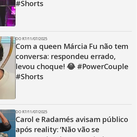
#Shorts
DO R7
/
11/07/2025
Com a queen Márcia Fu não tem
conversa: respondeu errado,
levou choque! 😂 #PowerCouple
#Shorts
DO R7
/
11/07/2025
Carol e Radamés avisam público
após reality: ‘Não vão se