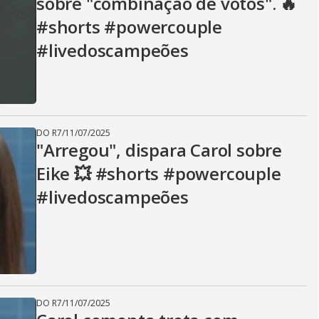
sobre "combinação de votos". 🔥
#shorts #powercouple
#livedoscampeões
DO R7
/
11/07/2025
"Arregou", dispara Carol sobre
Eike 💥 #shorts #powercouple
#livedoscampeões
DO R7
/
11/07/2025