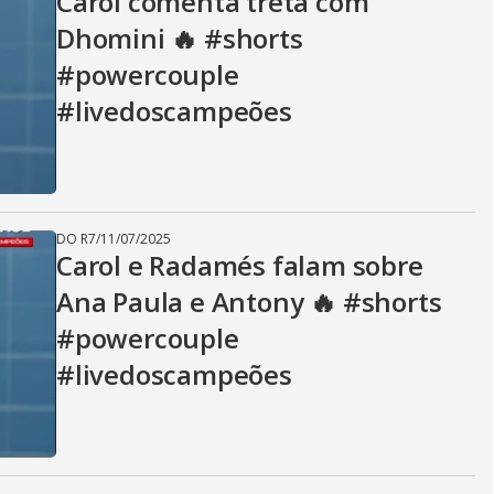
Carol comenta treta com
Dhomini 🔥 #shorts
#powercouple
#livedoscampeões
DO R7
/
11/07/2025
Carol e Radamés falam sobre
Ana Paula e Antony 🔥 #shorts
#powercouple
#livedoscampeões