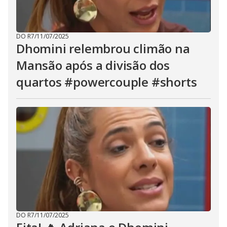
DO R7
/
11/07/2025
Dhomini relembrou climão na
Mansão após a divisão dos
quartos #powercouple #shorts
DO R7
/
11/07/2025