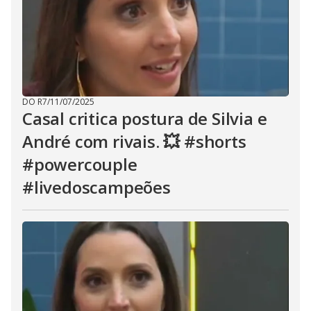
DO R7
/
11/07/2025
Casal critica postura de Silvia e
André com rivais. 💥 #shorts
#powercouple
#livedoscampeões