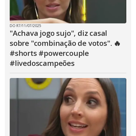
DO R7
/
11/07/2025
"Achava jogo sujo", diz casal
sobre "combinação de votos". 🔥
#shorts #powercouple
#livedoscampeões