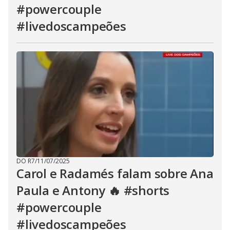
#powercouple
#livedoscampeões
DO R7
/
11/07/2025
Carol e Radamés falam sobre Ana
Paula e Antony 🔥 #shorts
#powercouple
#livedoscampeões