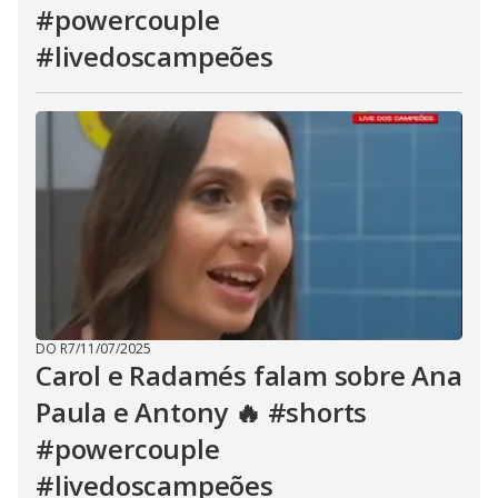
#powercouple
#livedoscampeões
DO R7
/
11/07/2025
Carol e Radamés falam sobre Ana
Paula e Antony 🔥 #shorts
#powercouple
#livedoscampeões