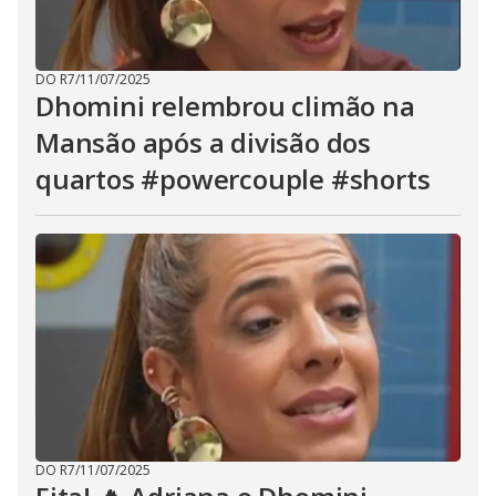
DO R7
/
11/07/2025
Dhomini relembrou climão na
Mansão após a divisão dos
quartos #powercouple #shorts
DO R7
/
11/07/2025