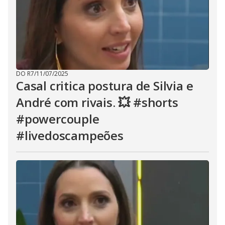
DO R7
/
11/07/2025
Casal critica postura de Silvia e
André com rivais. 💥 #shorts
#powercouple
#livedoscampeões