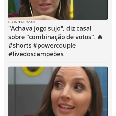
DO R7
/
11/07/2025
"Achava jogo sujo", diz casal
sobre "combinação de votos". 🔥
#shorts #powercouple
#livedoscampeões