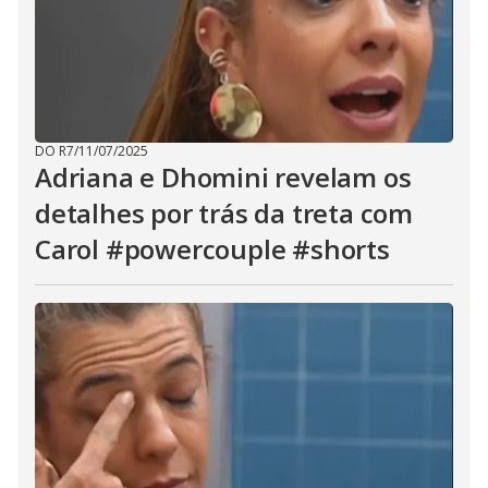
DO R7
/
11/07/2025
Adriana e Dhomini revelam os
detalhes por trás da treta com
Carol #powercouple #shorts