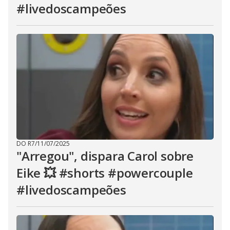
#livedoscampeões
DO R7
/
11/07/2025
"Arregou", dispara Carol sobre
Eike 💥 #shorts #powercouple
#livedoscampeões