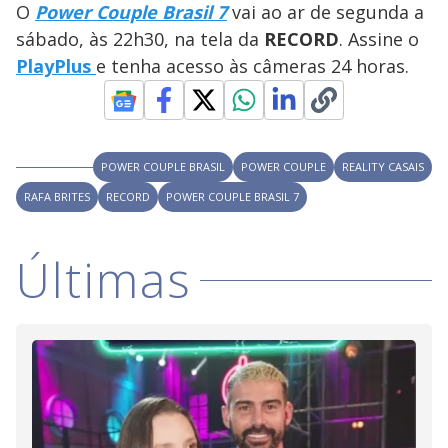
O
Power Couple Brasil 7
vai ao ar de segunda a
sábado, às 22h30, na tela da
RECORD
. Assine o
PlayPlus
e tenha acesso às câmeras 24 horas.
POWER COUPLE BRASIL
POWER COUPLE
REALITY CASAIS
RAFA BRITES
RECORD
POWER COUPLE BRASIL 7
Últimas