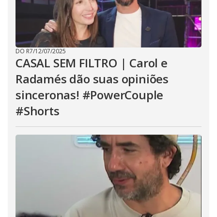
DO R7
/
12/07/2025
CASAL SEM FILTRO | Carol e
Radamés dão suas opiniões
sinceronas! #PowerCouple
#Shorts