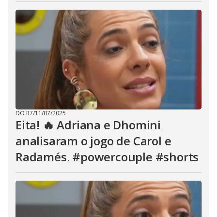
DO R7
/
11/07/2025
Eita! 🔥 Adriana e Dhomini
analisaram o jogo de Carol e
Radamés. #powercouple #shorts