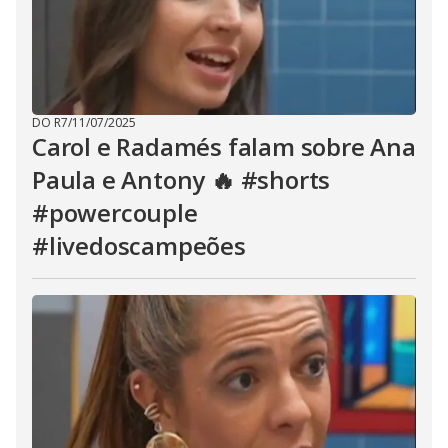
DO R7
/
11/07/2025
Carol e Radamés falam sobre Ana
Paula e Antony 🔥 #shorts
#powercouple
#livedoscampeões