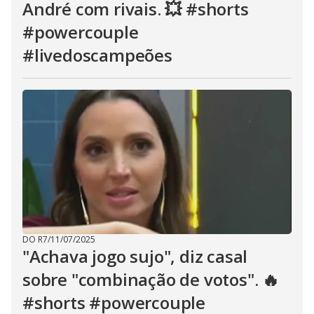
André com rivais. 💥 #shorts
#powercouple
#livedoscampeões
DO R7
/
11/07/2025
"Achava jogo sujo", diz casal
sobre "combinação de votos". 🔥
#shorts #powercouple