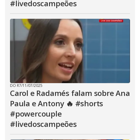
#livedoscampeões
DO R7
/
11/07/2025
Carol e Radamés falam sobre Ana
Paula e Antony 🔥 #shorts
#powercouple
#livedoscampeões