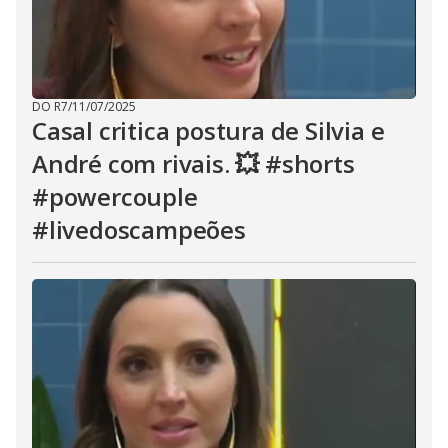
DO R7
/
11/07/2025
Casal critica postura de Silvia e
André com rivais. 💥 #shorts
#powercouple
#livedoscampeões