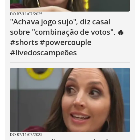
DO R7
/
11/07/2025
"Achava jogo sujo", diz casal
sobre "combinação de votos". 🔥
#shorts #powercouple
#livedoscampeões
DO R7
/
11/07/2025