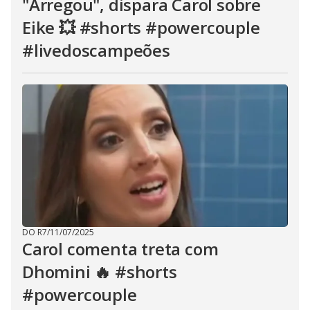
"Arregou", dispara Carol sobre
Eike 💥 #shorts #powercouple
#livedoscampeões
DO R7
/
11/07/2025
Carol comenta treta com
Dhomini 🔥 #shorts
#powercouple