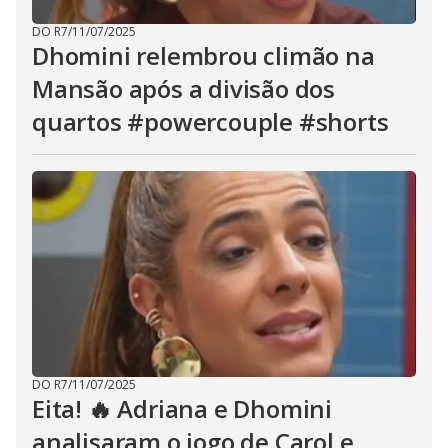
DO R7
/
11/07/2025
Dhomini relembrou climão na
Mansão após a divisão dos
quartos #powercouple #shorts
DO R7
/
11/07/2025
Eita! 🔥 Adriana e Dhomini
analisaram o jogo de Carol e