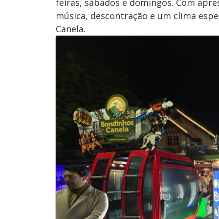
feiras, sábados e domingos. Com apres
música, descontração e um clima espe
Canela.