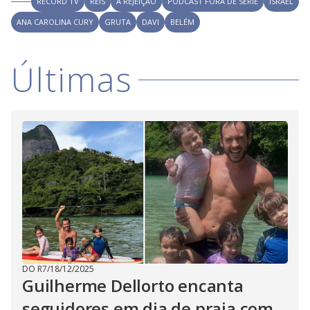
RECORD TV
REIS
A REJEIÇÃO
PODCAST FORA DE SÉRIE
ISRAEL
ANA CAROLINA CURY
GRUTA
DAVI
BELÉM
Últimas
DO R7
/
18/12/2025
Guilherme Dellorto encanta
seguidores em dia de praia com