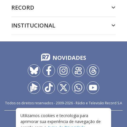
RECORD
INSTITUCIONAL
NOVIDADES
Todos os direitos reservados - 2009-
2026
- Rádio e Televisão Record S.A
Utilizamos cookies e tecnologia para
CARREIRA
FALE CONOSCO
PRIVACIDADE
aprimorar sua experiência de navegação de
TERMOS E CONDIÇÕES DE USO