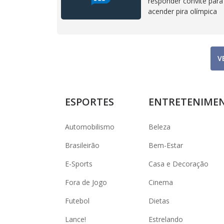
responder convite para
acender pira olímpica
V
ESPORTES
ENTRETENIME
Automobilismo
Beleza
Brasileirão
Bem-Estar
E-Sports
Casa e Decoração
Fora de Jogo
Cinema
Futebol
Dietas
Lance!
Estrelando