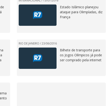
INTERNACIONAL /
13/07/2016
 de
Estado Islâmico planejou
já
ataque para Olimpíadas, diz
França
RIO DE JANEIRO /
23/06/2016
cha
Bilhete de transporte para
ra
os Jogos Olímpicos já pode
a
ser comprado pela internet
uema
mento