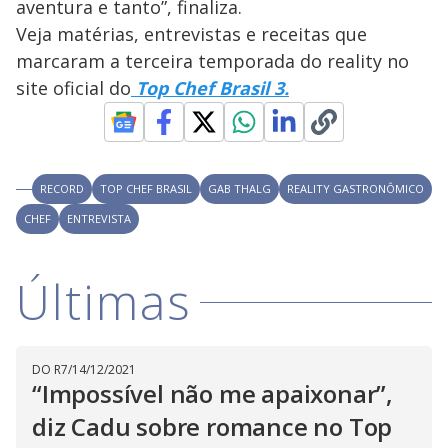
aventura e tanto”, finaliza.
Veja matérias, entrevistas e receitas que
marcaram a terceira temporada do reality no
site oficial do
Top Chef Brasil 3.
RECORD
TOP CHEF BRASIL
GAB THALG
REALITY GASTRONÔMICO
CHEF
ENTREVISTA
Últimas
DO R7
/
14/12/2021
“Impossível não me apaixonar”,
diz Cadu sobre romance no Top