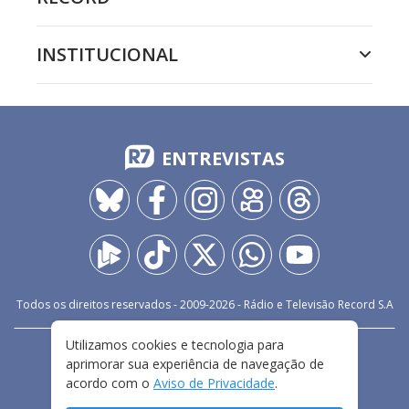
INSTITUCIONAL
ENTREVISTAS
Todos os direitos reservados - 2009-
2026
- Rádio e Televisão Record S.A
Utilizamos cookies e tecnologia para
CARREIRA
FALE CONOSCO
PRIVACIDADE
aprimorar sua experiência de navegação de
TERMOS E CONDIÇÕES DE USO
acordo com o
Aviso de Privacidade
.