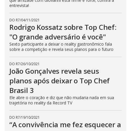
que amizade com Giovanni está firme e forte; confira a
entrevista!
DO R7
/
04/11/2021
Rodrigo Kossatz sobre Top Chef:
"O grande adversário é você"
Sexto participante a deixar o reality gastronômico fala
sobre a competição e revela seus planos para o futuro
DO R7
/
26/10/2021
João Gonçalves revela seus
planos após deixar o Top Chef
Brasil 3
Ele abre o coração e diz que não mudaria nada em sua
trajetória no reality da Record TV
DO R7
/
19/10/2021
“A convivência me fez esquecer a