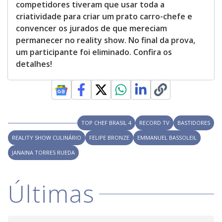
y
competidores tiveram que usar toda a
o
criatividade para criar um prato carro-chefe e
r
a
convencer os jurados de que mereciam
c
t
permanecer no reality show. No final da prova,
i
um participante foi eliminado. Confira os
v
a
detalhes!
t
i
n
g
t
h
e
c
l
TOP CHEF BRASIL 4
RECORD TV
BASTIDORES
o
s
REALITY SHOW CULINÁRIO
FELIPE BRONZE
EMMANUEL BASSOLEIL
e
b
JANAINA TORRES RUEDA
u
t
t
o
Últimas
n
.