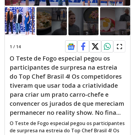
c
a
e
n
b
e
c
o
l
o
s
e
d
1
/
14
b
y
p
O Teste de Fogo especial pegou os
r
e
participantes de surpresa na estreia
s
s
do Top Chef Brasil 4! Os competidores
i
n
tiveram que usar toda a criatividade
g
t
para criar um prato carro-chefe e
h
e
convencer os jurados de que mereciam
E
s
permanecer no reality show. No fina...
c
a
p
O Teste de Fogo especial pegou os participantes
e
k
de surpresa na estreia do Top Chef Brasil 4! Os
e