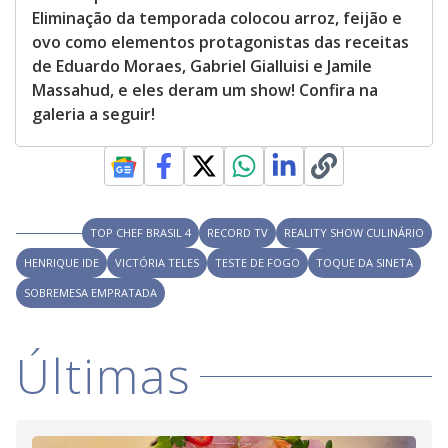
Eliminação da temporada colocou arroz, feijão e
ovo como elementos protagonistas das receitas
de Eduardo Moraes, Gabriel Gialluisi e Jamile
Massahud, e eles deram um show! Confira na
galeria a seguir!
TOP CHEF BRASIL 4
RECORD TV
REALITY SHOW CULINÁRIO
HENRIQUE IDE
VICTÓRIA TELES
TESTE DE FOGO
TOQUE DA SINETA
SOBREMESA EMPRATADA
Últimas