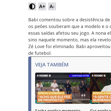
29.20%
A+
A-
Ativar
Som
Babi comentou sobre a desistência de
os peões souberam que a modelo e o 
essas saídas afetou seu jogo. A nona 
sino naquele momento, mas ela revelo
Zé Love foi eliminado. Babi aproveito
de futebol.
VEJA TAMBÉM
Sacha explica momento
Gui explic