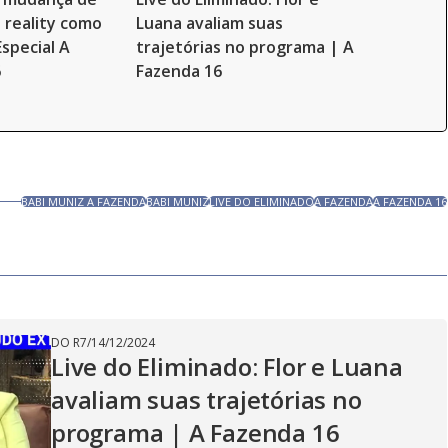
 reality como
Luana avaliam suas
Especial A
trajetórias no programa | A
6
Fazenda 16
BABI MUNIZ A FAZENDA
BABI MUNIZ
LIVE DO ELIMINADO
A FAZENDA
A FAZENDA 16
DO R7
/
14/12/2024
Live do Eliminado: Flor e Luana
avaliam suas trajetórias no
programa | A Fazenda 16