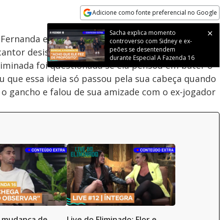
Adicione como fonte preferencial no Google
Velocidade
Opens in new window
Sacha explica momento
 Fernanda e Zaac. Ela reviu todo o momento em que
controverso com Sidney e ex-
peões se desentendem
cantor desistiram do programa e contou como
durante Especial A Fazenda 16
eliminada foi questionada se ela pensou em bater o
u que essa ideia só passou pela sua cabeça quando
u o gancho e falou de sua amizade com o ex-jogador
a mudança de
Live do Eliminado: Flor e