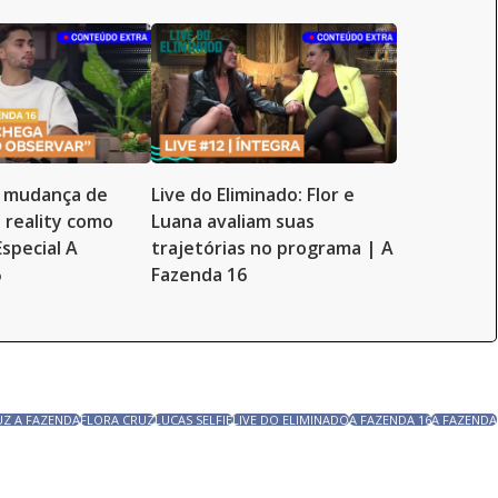
a mudança de
Live do Eliminado: Flor e
 reality como
Luana avaliam suas
Especial A
trajetórias no programa | A
6
Fazenda 16
UZ A FAZENDA
FLORA CRUZ
LUCAS SELFIE
LIVE DO ELIMINADO
A FAZENDA 16
A FAZENDA