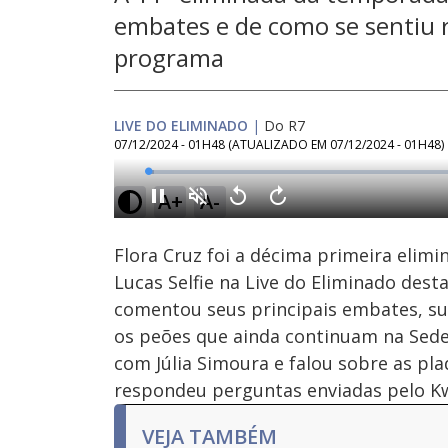
embates e de como se sentiu r
programa
LIVE DO ELIMINADO
|
Do R7
07/12/2024 - 01H48
(ATUALIZADO EM
07/12/2024 - 01H48
)
Loaded
:
0.93%
A+
A-
Ativar
Som
Flora Cruz foi a décima primeira elim
Lucas Selfie na Live do Eliminado desta 
comentou seus principais embates, su
os peões que ainda continuam na Sede
com Júlia Simoura e falou sobre as pl
respondeu perguntas enviadas pelo Kw
VEJA TAMBÉM