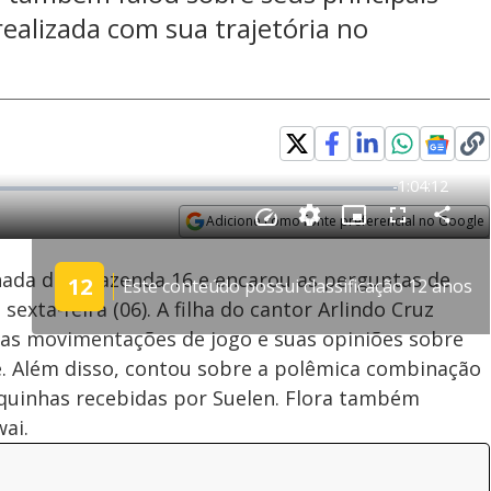
ealizada com sua trajetória no
Adicione como fonte preferencial no Google
Velocidade
Opens in new window
inada de A Fazenda 16 e encarou as perguntas de
12
Este conteúdo possui classificação 12 anos
sexta-feira (06). A filha do cantor Arlindo Cruz
as movimentações de jogo e suas opiniões sobre
. Além disso, contou sobre a polêmica combinação
aquinhas recebidas por Suelen. Flora também
ai.