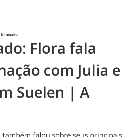
o Eliminado
ado: Flora fala
nação com Julia e
om Suelen | A
 também falou sobre seus principais