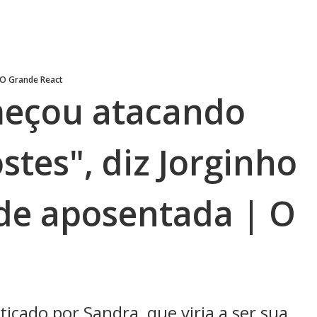
O Grande React
meçou atacando
stes", diz Jorginho
 de aposentada | O
ticado por Sandra, que viria a ser sua