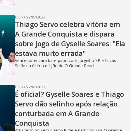
DO R7
/
22/07/2023
Thiago Servo celebra vitória em
A Grande Conquista e dispara
sobre jogo de Gyselle Soares: "Ela
estava muito errada"
Vencedor encara bate-papo com Jorginho SP e Lucas
Selfie na última edição de O Grande React
DO R7
/
22/07/2023
É oficial? Gyselle Soares e Thiago
Servo dão selinho após relação
conturbada em A Grande
Conquista
Atriz terminou em quarto lugar e participou de O Grande