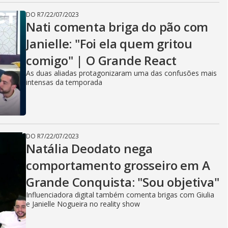
DO R7
/
22/07/2023
Nati comenta briga do pão com
Janielle: "Foi ela quem gritou
comigo" | O Grande React
As duas aliadas protagonizaram uma das confusões mais
intensas da temporada
DO R7
/
22/07/2023
Natália Deodato nega
comportamento grosseiro em A
Grande Conquista: "Sou objetiva"
Influenciadora digital também comenta brigas com Giulia
e Janielle Nogueira no reality show