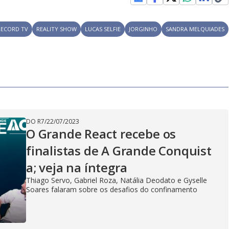
y
e
RECORD TV
REALITY SHOW
LUCAS SELFIE
JORGINHO
SANDRA MELQUIADES
V
i
d
DO R7
/
22/07/2023
O Grande React recebe os
finalistas de A Grande Conquist
e
a; veja na íntegra
Thiago Servo, Gabriel Roza, Natália Deodato e Gyselle
Soares falaram sobre os desafios do confinamento
o