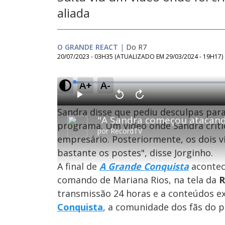
aliada
O GRANDE REACT
|
Do R7
20/07/2023 - 03H35
(ATUALIZADO EM
29/03/2024 - 19H17
)
A+
A-
L
o
a
d
P
V
A
e
l
o
v
d
Sandra disse que pediu desculpas para
a
l
a
:
y
t
n
2
a
ç
programa. Um vídeo onde Sandra critic
.
r
a
8
por
RecordTV
1
r
6
empresário. Posteriormente, os dois v
0
1
%
s
0
e
s
bastante os postes", disse Jorginho.
g
e
u
g
n
u
A final de
A Grande Conquista
acontece
d
n
o
d
comando de Mariana Rios, na tela da
R
s
o
s
transmissão 24 horas e a conteúdos e
Conquista
, a comunidade dos fãs do 
M
u