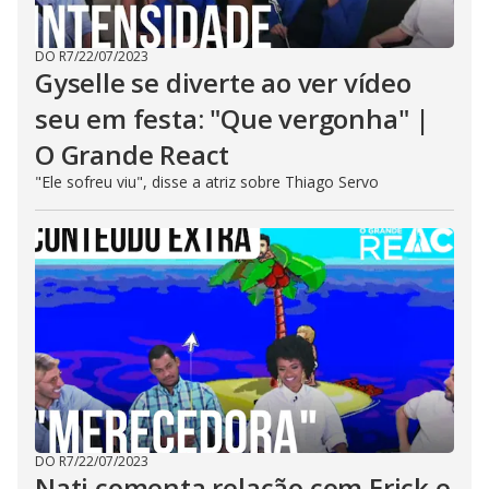
DO R7
/
22/07/2023
Gyselle se diverte ao ver vídeo
seu em festa: "Que vergonha" |
O Grande React
"Ele sofreu viu", disse a atriz sobre Thiago Servo
DO R7
/
22/07/2023
Nati comenta relação com Erick e