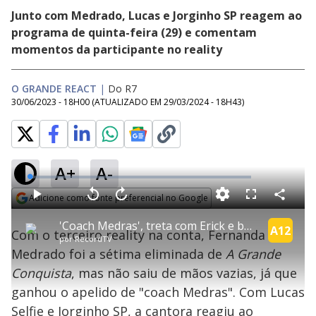
Junto com Medrado, Lucas e Jorginho SP reagem ao
programa de quinta-feira (29) e comentam
momentos da participante no reality
O GRANDE REACT
|
Do R7
30/06/2023 - 18H00
(ATUALIZADO EM
29/03/2024 - 18H43
)
A+
A-
L
o
a
Adicione como fonte preferencial no Google
d
C
P
V
A
P
F
e
o
l
o
v
u
Opens in new window
d
m
a
l
a
l
:
'Coach Medras', treta com Erick e bolos para dar e vender: tudo o que rolou com Medrado em O Grande React
p
y
t
n
l
A12
1
Com o terceiro reality na conta, Fernanda
a
a
ç
s
.
por
RecordTV
r
r
a
c
6
t
1
r
l
r
6
Medrado foi a sétima eliminada de
A Grande
i
0
1
e
%
l
s
0
e
h
Conquista
, mas não saiu de mãos vazias, já que
e
s
n
a
g
e
r
u
g
ganhou o apelido de "coach Medras". Com Lucas
n
u
a
d
n
o
d
Selfie e Jorginho SP, a cantora reagiu ao
s
o