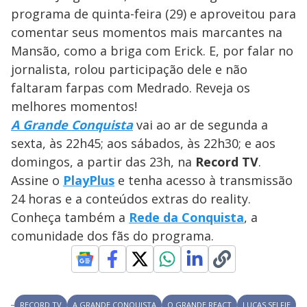
s
programa de quinta-feira (29) e aproveitou para
y
comentar seus momentos mais marcantes na
Mansão, como a briga com Erick. E, por falar no
M
V
u
d
jornalista, rolou participação dele e não
o
faltaram farpas com Medrado. Reveja os
i
melhores momentos!
A Grande Conquista
vai ao ar de segunda a
sexta, às 22h45; aos sábados, às 22h30; e aos
d
domingos, a partir das 23h, na
Record TV
.
Assine o
PlayPlus
e tenha acesso à transmissão
e
24 horas e a conteúdos extras do reality.
Conheça também a
Rede da Conquista
, a
o
comunidade dos fãs do programa.
RECORD TV
A GRANDE CONQUISTA
O GRANDE REACT
LUCAS SELFIE