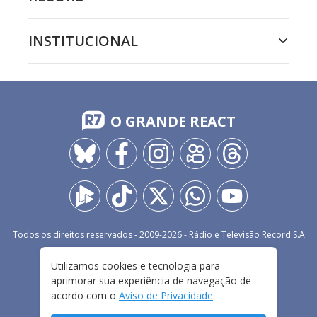
INSTITUCIONAL
O GRANDE REACT
Todos os direitos reservados - 2009-
2026
- Rádio e Televisão Record S.A
Utilizamos cookies e tecnologia para
CARREIRA
FALE CONOSCO
PRIVACIDADE
aprimorar sua experiência de navegação de
TERMOS E CONDIÇÕES DE USO
acordo com o
Aviso de Privacidade
.