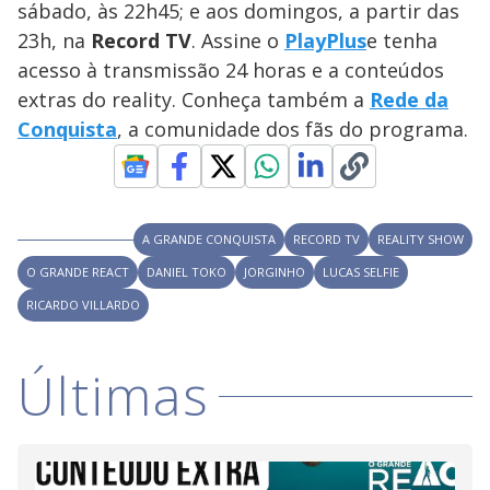
sábado, às 22h45; e aos domingos, a partir das
M
V
u
d
23h, na
Record TV
. Assine o
PlayPlus
e tenha
o
acesso à transmissão 24 horas e a conteúdos
i
extras do reality. Conheça também a
Rede da
Conquista
, a comunidade dos fãs do programa.
d
e
A GRANDE CONQUISTA
RECORD TV
REALITY SHOW
O GRANDE REACT
DANIEL TOKO
JORGINHO
LUCAS SELFIE
o
RICARDO VILLARDO
Últimas