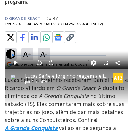
programa
O GRANDE REACT
|
Do R7
18/07/2023 - 04H48
(ATUALIZADO EM
29/03/2024 - 19H12
)
A+
A-
L
o
a
Adicione como fonte preferencial no Google
d
C
P
V
A
P
F
e
o
l
o
v
u
Opens in new window
d
m
a
l
a
l
:
Lucas Selfie e Jorginho reagem à eliminação ao lado de Toko e Ricardo | O Grande React
p
y
t
n
l
A12
0
Lucas Selfie e Jorginho receberam Daniel Toko e
a
a
ç
s
.
por
RecordTV
r
r
a
c
1
t
1
r
l
r
4
Ricardo Villardo em
O Grande React
. A dupla foi
i
0
1
e
%
l
s
0
e
h
eliminada de
A Grande Conquista
e
s
no último
n
a
g
e
r
u
g
sábado (15). Eles comentaram mais sobre suas
n
u
a
d
n
o
d
trajetórias no jogo, além de dar mais detalhes
s
o
s
sobre alguns Conquisteiros. Confira!
y
A Grande Conquista
vai ao ar de segunda a