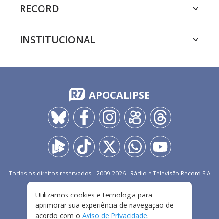
RECORD
INSTITUCIONAL
APOCALIPSE
Todos os direitos reservados - 2009-
2026
- Rádio e Televisão Record S.A
Utilizamos cookies e tecnologia para
CARREIRA
FALE CONOSCO
PRIVACIDADE
aprimorar sua experiência de navegação de
TERMOS E CONDIÇÕES DE USO
acordo com o
Aviso de Privacidade
.