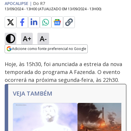
APOCALIPSE
|
Do R7
13/09/2024 - 13H00
(ATUALIZADO EM
13/09/2024 - 13H00
)
A+
A-
Loaded
:
100.00%
Adicione como fonte preferencial no Google
Subtitles
Ativar
Som
Opens in new window
Hoje, às 15h30, foi anunciada a estreia da nova
temporada do programa A Fazenda. O evento
ocorrerá na próxima segunda-feira, às 22h30.
VEJA TAMBÉM