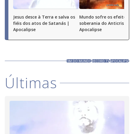
Jesus desce à Terra e salva os
Mundo sofre os efeitos d
fiéis dos atos de Satanás |
soberania do Anticristo |
Apocalipse
Apocalipse
FIM DO MUNDO
RECORD TV
APOCALIPSE
Últimas