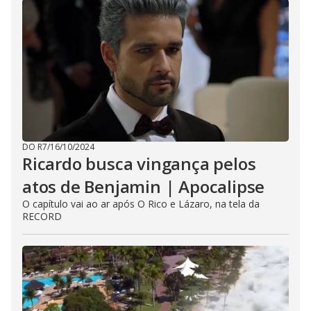
DO R7
/
16/10/2024
Ricardo busca vingança pelos
atos de Benjamin | Apocalipse
O capítulo vai ao ar após O Rico e Lázaro, na tela da
RECORD