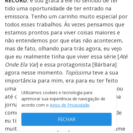
RECORD
, e sou grata a ele no sentido de ter
tido uma oportunidade de ter entrado na
emissora. Tenho um carinho muito especial por
todos esses trabalhos. Às vezes pensamos que
estamos prontos para viver coisas maiores e
não entendemos por que elas não acontecem,
mas de fato, olhando para trás agora, eu vejo
que eu realmente tinha que viver essa série [
Até
Onde Ela Vai
] e essa protagonista [Bárbara]
agora nesse momento.
Topíssima
teve a sua
importância para mim, era para eu ter feito
uma diária e eu fiz uma personagem que ficou
Utilizamos cookies e tecnologia para
até o final, que não tinha nome, mas era uma
aprimorar sua experiência de navegação de
jornalista. Ali fui aprendendo e entendendo
acordo com o
Aviso de Privacidade
.
como funcionava o set de gravações, foi onde
FECHAR
eu tive fala apesar de não ter nome, isso é
muito emblemático porque eu não tinha nome