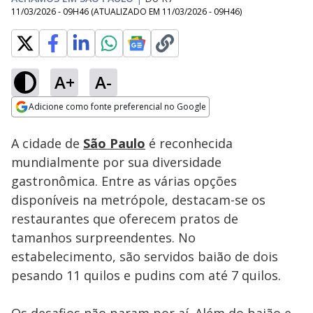
11/03/2026 - 09H46
(ATUALIZADO EM
11/03/2026 - 09H46
)
A+
A-
Loaded
:
17.03%
Adicione como fonte preferencial no Google
Subtitles
Ativar
Som
Opens in new window
A cidade de
São Paulo
é reconhecida
mundialmente por sua diversidade
gastronômica. Entre as várias opções
disponíveis na metrópole, destacam-se os
restaurantes que oferecem pratos de
tamanhos surpreendentes. No
estabelecimento, são servidos baião de dois
pesando 11 quilos e pudins com até 7 quilos.