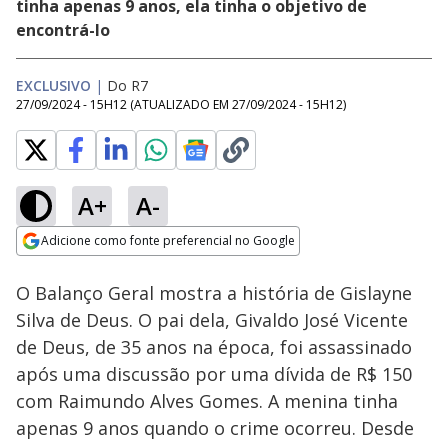
tinha apenas 9 anos, ela tinha o objetivo de
encontrá-lo
EXCLUSIVO
|
Do R7
27/09/2024 - 15H12
(ATUALIZADO EM
27/09/2024 - 15H12
)
A+
A-
Loaded
:
11.62%
Adicione como fonte preferencial no Google
Subtitles
Ativar
Som
Opens in new window
O Balanço Geral mostra a história de Gislayne
Silva de Deus. O pai dela, Givaldo José Vicente
de Deus, de 35 anos na época, foi assassinado
após uma discussão por uma dívida de R$ 150
com Raimundo Alves Gomes. A menina tinha
apenas 9 anos quando o crime ocorreu. Desde