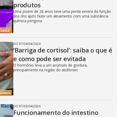
produtos
i
Uma jovem de 26 anos teve uma perda severa da função
dos rins após fazer um alisamento com uma substância
química perigosa
d
DO R7
/
04/04/2024
e
‘Barriga de cortisol’: saiba o que é
e como pode ser evitada
O hormônio leva a um acúmulo de gordura,
o
principalmente na região do abdômen
DO R7
/
03/04/2024
Funcionamento do intestino