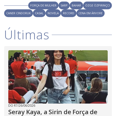
FORÇA DE MULHER
SARP
BAHAR
ÖZGE ÖZPIRINÇCI
CANER CINDORUK
CASAL
NOVELA
RECORD
CENA EM ÁRVORE
Últimas
DO R7
/
26/06/2026
Seray Kaya, a Sirin de Força de