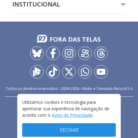
INSTITUCIONAL
FORA DAS TELAS
Todos os direitos reservados - 2009-
2026
- Rádio e Televisão Record S.A
Utilizamos cookies e tecnologia para
CARREIRA
FALE CONOSCO
PRIVACIDADE
aprimorar sua experiência de navegação de
TERMOS E CONDIÇÕES DE USO
acordo com o
Aviso de Privacidade
.
FECHAR