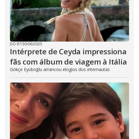
DO R7
/
30/06/2025
Intérprete de Ceyda impressiona
fãs com álbum de viagem à Itália
Gökçe Eyüboğlu arrancou elogios dos internautas