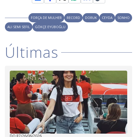
FORÇA DE MULHER
RECORD
DORUK
CEYDA
SONHO
ALI SEMI SEFIL
GÖKÇE EYÜBOĞLU
Últimas
DO R7
/
26/06/2026