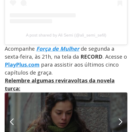
A post shared by Ali Semi (@ali_semi_sefil)
Acompanhe
Força de Mulher
de segunda a
sexta-feira, às 21h, na tela da
RECORD
. Acesse o
PlayPlus.com
para assistir aos últimos cinco
capítulos de graça.
Relembre algumas reviravoltas da novela
turca: