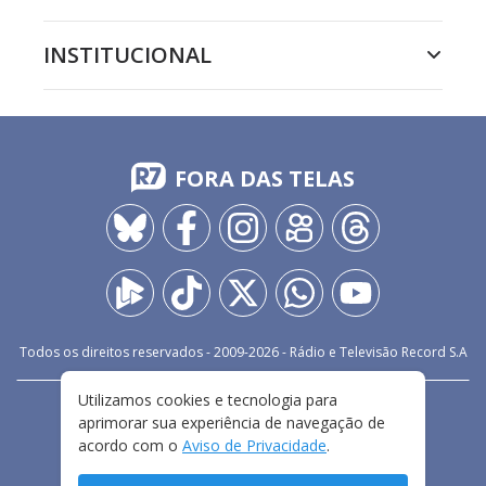
INSTITUCIONAL
FORA DAS TELAS
Todos os direitos reservados - 2009-
2026
- Rádio e Televisão Record S.A
Utilizamos cookies e tecnologia para
CARREIRA
FALE CONOSCO
PRIVACIDADE
aprimorar sua experiência de navegação de
TERMOS E CONDIÇÕES DE USO
acordo com o
Aviso de Privacidade
.