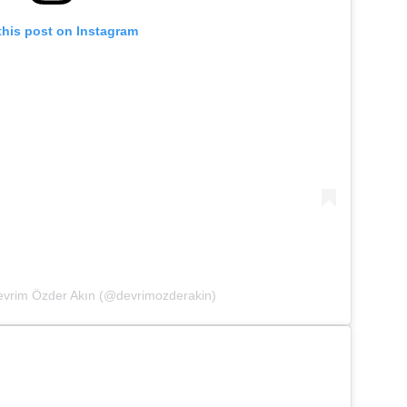
this post on Instagram
evrim Özder Akın (@devrimozderakin)