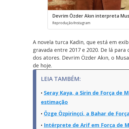
Devrim Özder Akın interpreta Mus
Reprodução/Instagram
A novela turca Kadin, que está em exi
gravada entre 2017 e 2020. De lá para
dos atores. Devrim Özder Akın, o Mus
de hoje.
LEIA TAMBÉM:
Seray Kaya, a Sirin de Força de 
estimação
Özge Özpirinçci, a Bahar de Força
Intérprete de Arif em Força de Mu