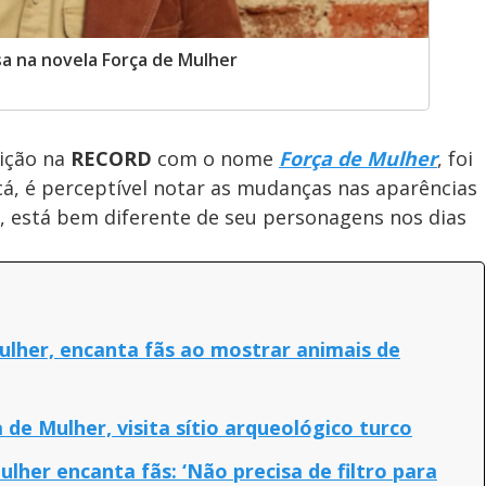
a na novela Força de Mulher
bição na
RECORD
com o nome
Força de Mulher
, foi
 cá, é perceptível notar as mudanças nas aparências
a, está bem diferente de seu personagens nos dias
Mulher, encanta fãs ao mostrar animais de
 de Mulher, visita sítio arqueológico turco
lher encanta fãs: ‘Não precisa de filtro para