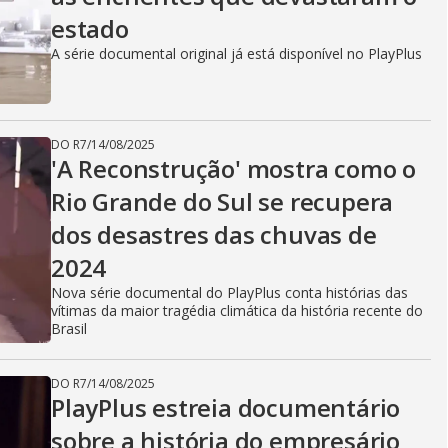
estado
A série documental original já está disponível no PlayPlus
DO R7
/
14/08/2025
'A Reconstrução' mostra como o
Rio Grande do Sul se recupera
dos desastres das chuvas de
2024
Nova série documental do PlayPlus conta histórias das
vítimas da maior tragédia climática da história recente do
Brasil
DO R7
/
14/08/2025
PlayPlus estreia documentário
sobre a história do empresário