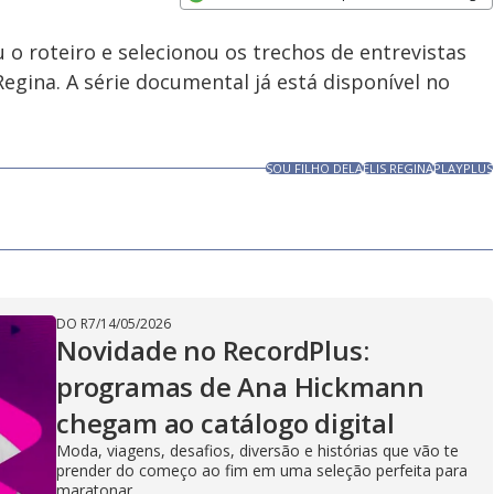
Subtitles
Velocidade
Opens in new window
 o roteiro e selecionou os trechos de entrevistas
Regina. A série documental já está disponível no
SOU FILHO DELA
ELIS REGINA
PLAYPLUS
DO R7
/
14/05/2026
Novidade no RecordPlus:
programas de Ana Hickmann
chegam ao catálogo digital
Moda, viagens, desafios, diversão e histórias que vão te
prender do começo ao fim em uma seleção perfeita para
maratonar