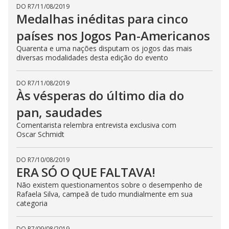
DO R7
/
11/08/2019
Medalhas inéditas para cinco
países nos Jogos Pan-Americanos
Quarenta e uma nações disputam os jogos das mais
diversas modalidades desta edição do evento
DO R7
/
11/08/2019
Às vésperas do último dia do
pan, saudades
Comentarista relembra entrevista exclusiva com
Oscar Schmidt
DO R7
/
10/08/2019
ERA SÓ O QUE FALTAVA!
Não existem questionamentos sobre o desempenho de
Rafaela Silva, campeã de tudo mundialmente em sua
categoria
DO R7
/
09/08/2019