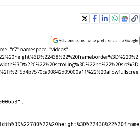
Adicione como fonte preferencial no Google
Opens in new window
me="r7" namespace="videos"
%22%20height%3D%22438%22%20frameborder%3D%220%2
width%3D%220%22%20scrolling%3D%22no%22%20src%3D
%2Fi%2F5d4b7570ca90842d09000a11%22%20allowfullscree
006b3",

idth%3D%22780%22%20height%3D%22438%22%20frame