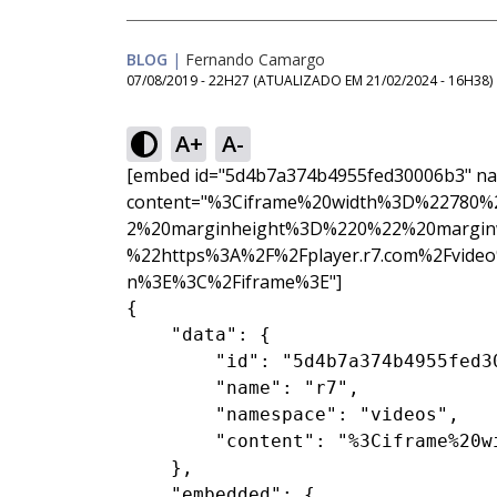
BLOG
|
Fernando Camargo
07/08/2019 - 22H27
(ATUALIZADO EM
21/02/2024 - 16H38
)
A+
A-
[embed id="5d4b7a374b4955fed30006b3" na
content="%3Ciframe%20width%3D%22780
2%20marginheight%3D%220%22%20margin
%22https%3A%2F%2Fplayer.r7.com%2Fvideo
n%3E%3C%2Fiframe%3E"]
{

    "data": {

        "id": "5d4b7a374b4955fed30
        "name": "r7",

        "namespace": "videos",

        "content": "%3Ciframe%20w
    },

    "embedded": {
