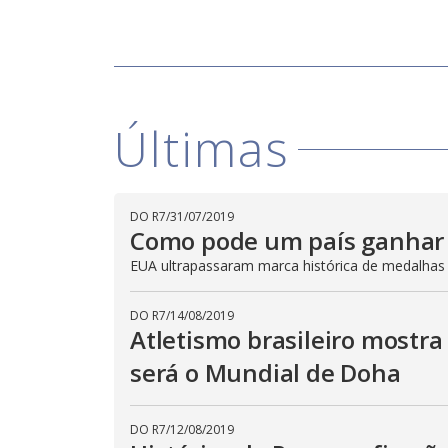
Últimas
DO R7
/
31/07/2019
Como pode um país ganhar 
EUA ultrapassaram marca histórica de medalhas n
DO R7
/
14/08/2019
Atletismo brasileiro mostr
será o Mundial de Doha
DO R7
/
12/08/2019