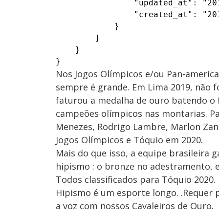
                "updated_at": "201
                "created_at": "201
            }

        ]

    }

}
Nos Jogos Olímpicos e/ou Pan-america
sempre é grande. Em Lima 2019, não foi
faturou a medalha de ouro batendo o 
campeões olímpicos nas montarias. Par
Menezes, Rodrigo Lambre, Marlon Zano
Jogos Olímpicos e Tóquio em 2020.
Mais do que isso, a equipe brasileira
hipismo : o bronze no adestramento, e
Todos classificados para Tóquio 2020.
Hipismo é um esporte longo. .Requer p
a voz com nossos Cavaleiros de Ouro.