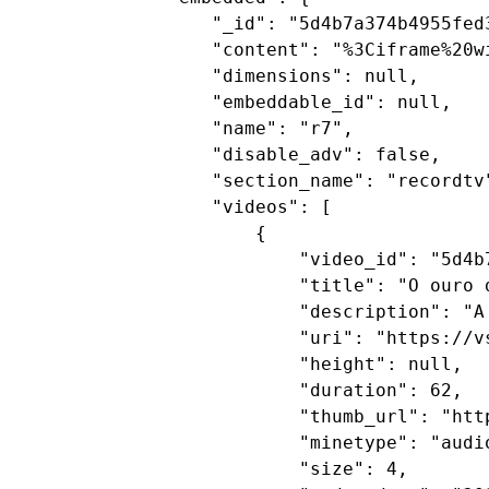
        "_id": "5d4b7a374b4955fed3
        "content": "%3Ciframe%20w
        "dimensions": null,

        "embeddable_id": null,

        "name": "r7",

        "disable_adv": false,

        "section_name": "recordtv"
        "videos": [

            {

                "video_id": "5d4b7
                "title": "O ouro 
                "description": "A
                "uri": "https://v
                "height": null,

                "duration": 62,

                "thumb_url": "htt
                "minetype": "audio
                "size": 4,
