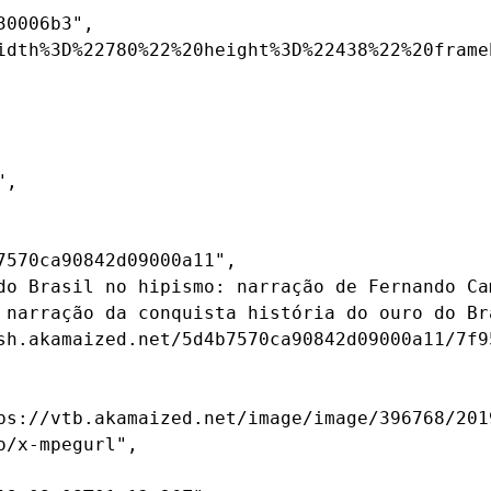
0006b3",

idth%3D%22780%22%20height%3D%22438%22%20frame
,

570ca90842d09000a11",

do Brasil no hipismo: narração de Fernando Cam
 narração da conquista história do ouro do Br
sh.akamaized.net/5d4b7570ca90842d09000a11/7f9
ps://vtb.akamaized.net/image/image/396768/201
/x-mpegurl",
