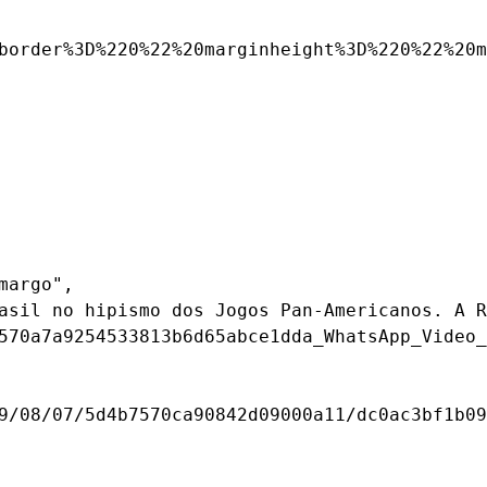
border%3D%220%22%20marginheight%3D%220%22%20m
argo",

asil no hipismo dos Jogos Pan-Americanos. A R
570a7a9254533813b6d65abce1dda_WhatsApp_Video_
9/08/07/5d4b7570ca90842d09000a11/dc0ac3bf1b09