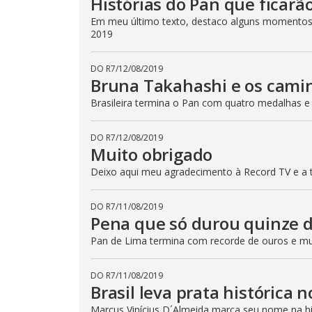
Histórias do Pan que ficar
Em meu último texto, destaco alguns momento
2019
DO R7
/
12/08/2019
Bruna Takahashi e os cami
Brasileira termina o Pan com quatro medalhas e
DO R7
/
12/08/2019
Muito obrigado
Deixo aqui meu agradecimento à Record TV e a 
DO R7
/
11/08/2019
Pena que só durou quinze d
Pan de Lima termina com recorde de ouros e m
DO R7
/
11/08/2019
Brasil leva prata histórica n
Marcus Vinícius D´Almeida marca seu nome na h