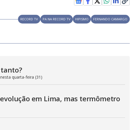
RECORD TV
PA NA RECORD TV
HIPISMO
FERNANDO CAMARGO
tanto?
esta quarta-feira (31)
a evolução em Lima, mas termômetro