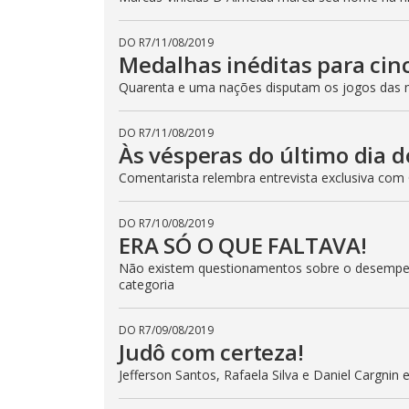
DO R7
/
11/08/2019
Medalhas inéditas para cin
Quarenta e uma nações disputam os jogos das m
DO R7
/
11/08/2019
Às vésperas do último dia 
Comentarista relembra entrevista exclusiva com
DO R7
/
10/08/2019
ERA SÓ O QUE FALTAVA!
Não existem questionamentos sobre o desempen
categoria
DO R7
/
09/08/2019
Judô com certeza!
Jefferson Santos, Rafaela Silva e Daniel Cargnin 