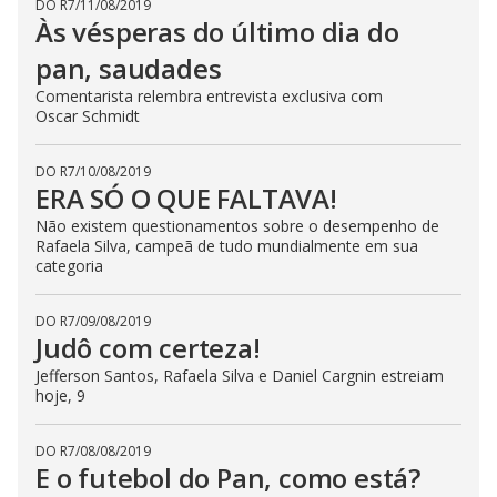
DO R7
/
11/08/2019
Às vésperas do último dia do
pan, saudades
Comentarista relembra entrevista exclusiva com
Oscar Schmidt
DO R7
/
10/08/2019
ERA SÓ O QUE FALTAVA!
Não existem questionamentos sobre o desempenho de
Rafaela Silva, campeã de tudo mundialmente em sua
categoria
DO R7
/
09/08/2019
Judô com certeza!
Jefferson Santos, Rafaela Silva e Daniel Cargnin estreiam
hoje, 9
DO R7
/
08/08/2019
E o futebol do Pan, como está?