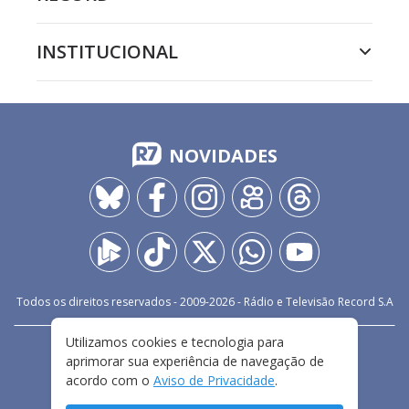
INSTITUCIONAL
NOVIDADES
Todos os direitos reservados - 2009-
2026
- Rádio e Televisão Record S.A
Utilizamos cookies e tecnologia para
CARREIRA
FALE CONOSCO
PRIVACIDADE
aprimorar sua experiência de navegação de
TERMOS E CONDIÇÕES DE USO
acordo com o
Aviso de Privacidade
.