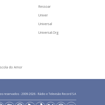
Ressoar
Univer
Universal
Universal.Org
Escola do Amor
os reservados - 2009-
2026
- Rádio e Televisão Record S.A