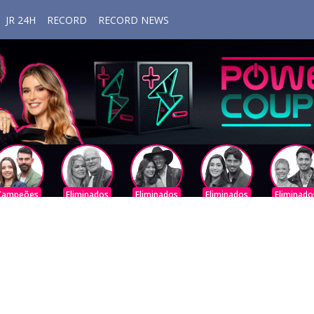
JR 24H
RECORD
RECORD NEWS
Campeões
Eliminados
Eliminados
Eliminados
Eliminado