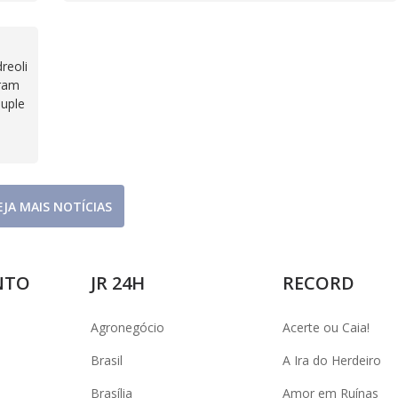
reoli
iram
ouple
EJA MAIS NOTÍCIAS
NTO
JR 24H
RECORD
Agronegócio
Acerte ou Caia!
Brasil
A Ira do Herdeiro
Brasília
Amor em Ruínas