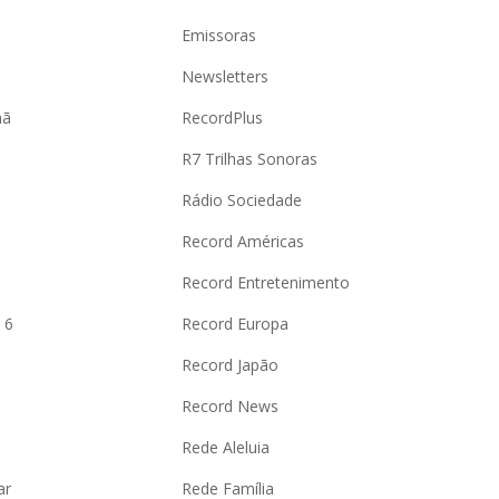
Emissoras
Newsletters
hã
RecordPlus
R7 Trilhas Sonoras
Rádio Sociedade
Record Américas
o
Record Entretenimento
 6
Record Europa
Record Japão
Record News
Rede Aleluia
ar
Rede Família