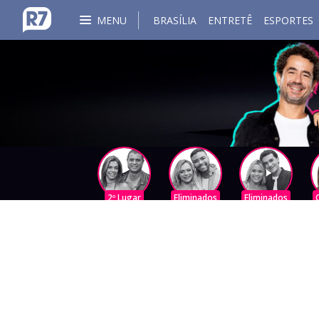
MENU
BRASÍLIA
ENTRETÊ
ESPORTES
2º Lugar
Eliminados
Eliminados