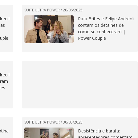
SUÍTE ULTRA POWER /
20/06/2025
reoli
Rafa Brites e Felipe Andreoli
uas
contam os detalhes de
como se conheceram |
uple
Power Couple
reoli
iram
les
SUÍTE ULTRA POWER /
30/05/2025
otina
Desistência e barata:
apresentadores comentam