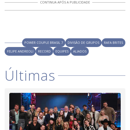
CONTINUA APÓS A PUBLICIDADE
POWER COUPLE BRASIL 7
DIVISÃO DE GRUPOS
RAFA BRITES
FELIPE ANDREOLI
RECORD
EQUIPES
ALIADOS
Últimas