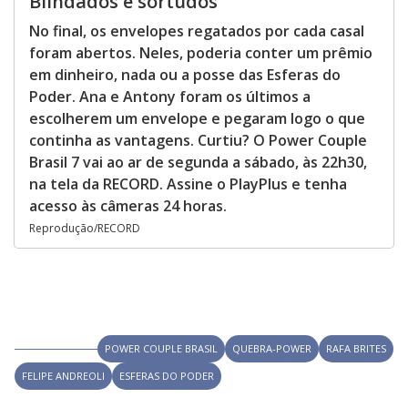
Blindados e sortudos
No final, os envelopes regatados por cada casal
foram abertos. Neles, poderia conter um prêmio
em dinheiro, nada ou a posse das Esferas do
Poder. Ana e Antony foram os últimos a
escolherem um envelope e pegaram logo o que
continha as vantagens. Curtiu? O Power Couple
Brasil 7 vai ao ar de segunda a sábado, às 22h30,
na tela da RECORD. Assine o PlayPlus e tenha
acesso às câmeras 24 horas.
Reprodução/RECORD
POWER COUPLE BRASIL
QUEBRA-POWER
RAFA BRITES
FELIPE ANDREOLI
ESFERAS DO PODER