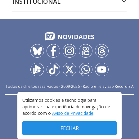
INSTITUCIONAL
NOVIDADES
Todos os direitos reservados - 2009-
2026
- Rádio e Televisão Record S.A
Utilizamos cookies e tecnologia para
CARREIRA
FALE CONOSCO
PRIVACIDADE
aprimorar sua experiência de navegação de
TERMOS E CONDIÇÕES DE USO
acordo com o
Aviso de Privacidade
.
FECHAR