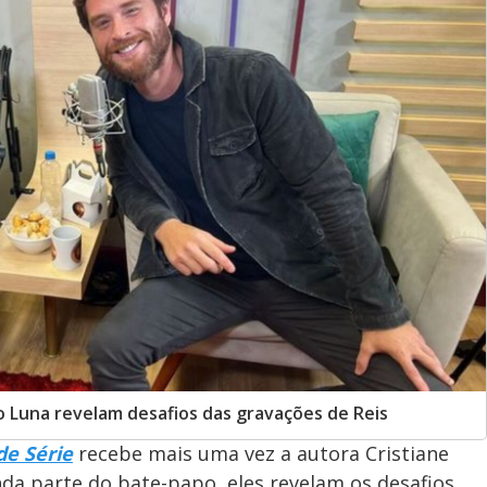
llo Luna revelam desafios das gravações de Reis
de Série
recebe mais uma vez a autora Cristiane
nda parte do bate-papo, eles revelam os desafios