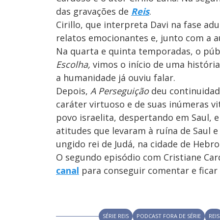
das gravações de
Reis
.
Cirillo, que interpreta Davi na fase a
relatos emocionantes e, junto com a a
Na quarta e quinta temporadas, o públ
Escolha,
vimos o início de uma históri
a humanidade já ouviu falar.
Depois,
A Perseguição
deu continuidade 
caráter virtuoso e de suas inúmeras v
povo israelita, despertando em Saul, e
atitudes que levaram à ruína de Saul e
ungido rei de Judá, na cidade de Hebr
O segundo episódio com Cristiane Cardo
canal
para conseguir comentar e ficar 
SÉRIE REIS
PODCAST FORA DE SÉRIE
REIS