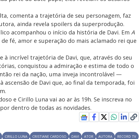
dulta, comenta a trajetória de seu personagem, faz
utora, ainda revela spoilers da superprodução.
ico acompanhou o início da história de Davi. Em
A
a de fé, amor e superação do mais aclamado rei que
à incrível trajetória de Davi, que, através do seu
itórias, conquistou a admiração e estima de todo o
ntão rei da nação, uma inveja incontrolável —
 à ascensão de Davi que, ao final da temporada, foi
om.
so e Cirillo Luna vai ao ar às 19h. Se inscreva no
por dentro de todas as novidades.
CIRILLO LUNA
CRISTIANE CARDOSO
DAVI
ATOR
AUTORA
RECORD TV