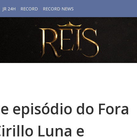
JR 24H
RECORD
RECORD NEWS
e episódio do Fora
irillo Luna e