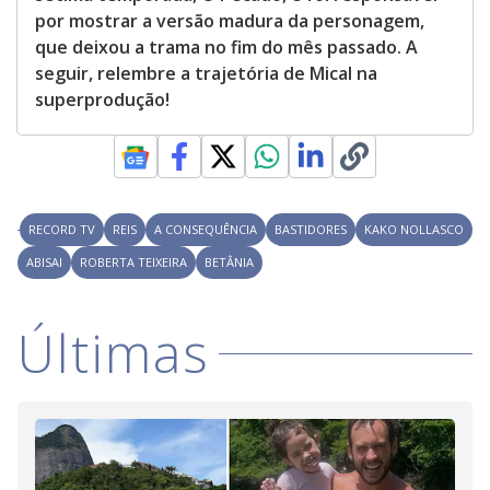
por mostrar a versão madura da personagem,
que deixou a trama no fim do mês passado. A
seguir, relembre a trajetória de Mical na
superprodução!
RECORD TV
REIS
A CONSEQUÊNCIA
BASTIDORES
KAKO NOLLASCO
ABISAI
ROBERTA TEIXEIRA
BETÂNIA
Últimas