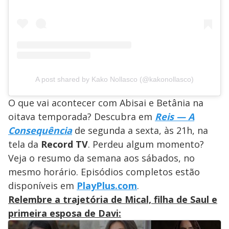
A post shared by Kako Nollasco (@kakonollasco)
O que vai acontecer com Abisai e Betânia na
oitava temporada? Descubra em
Reis — A
Consequência
de segunda a sexta, às 21h, na
tela da
Record TV
. Perdeu algum momento?
Veja o resumo da semana aos sábados, no
mesmo horário. Episódios completos estão
disponíveis em
PlayPlus.com
.
Relembre a trajetória de Mical, f
ilha de Saul e
primeira esposa de Davi: