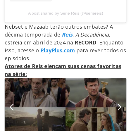
A post shared by Série Reis (@seriereis)
Nebset e Mazaab terão outros embates? A
décima temporada de
Reis
,
A Decadência
,
estreia em abril de 2024 na
RECORD
. Enquanto
isso, acesse o
PlayPlus.com
para rever todos os
episódios.
Atores de Reis elencam suas cenas favoritas
na série: