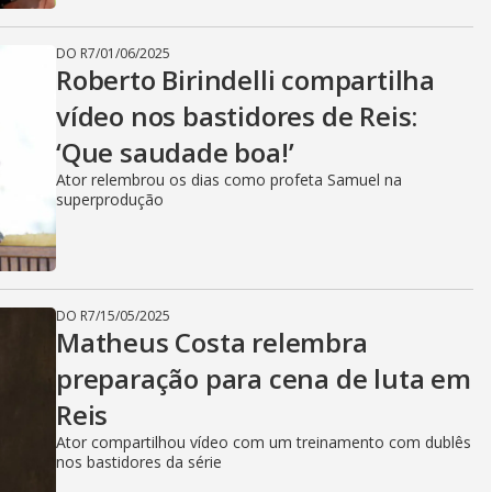
DO R7
/
01/06/2025
Roberto Birindelli compartilha
vídeo nos bastidores de Reis:
‘Que saudade boa!’
Ator relembrou os dias como profeta Samuel na
superprodução
DO R7
/
15/05/2025
Matheus Costa relembra
preparação para cena de luta em
Reis
Ator compartilhou vídeo com um treinamento com dublês
nos bastidores da série