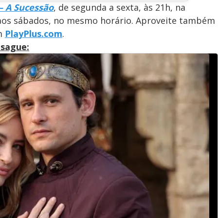
— A Sucessão
, de segunda a sexta, às 21h, na
 aos sábados, no mesmo horário. Aproveite também
em
PlayPlus.com
.
isague: