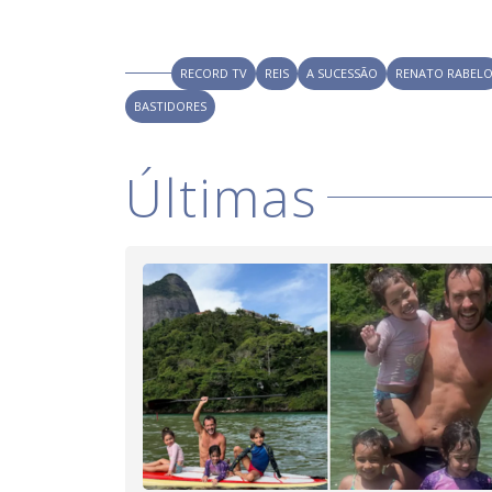
RECORD TV
REIS
A SUCESSÃO
RENATO RABEL
BASTIDORES
Últimas