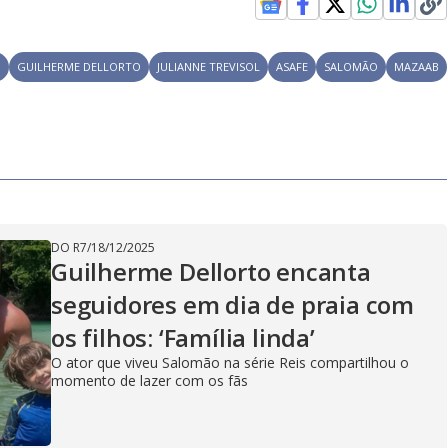
O
GUILHERME DELLORTO
JULIANNE TREVISOL
ASAFE
SALOMÃO
MAZAAB
DO R7
/
18/12/2025
Guilherme Dellorto encanta
seguidores em dia de praia com
os filhos: ‘Família linda’
O ator que viveu Salomão na série Reis compartilhou o
momento de lazer com os fãs