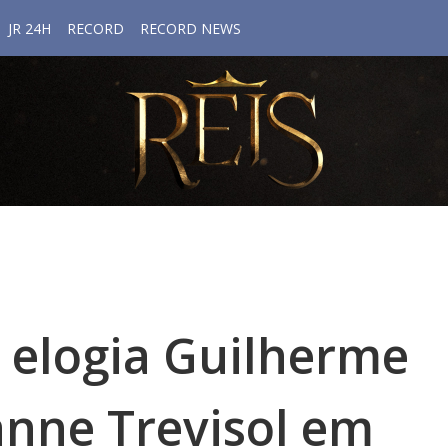
JR 24H
RECORD
RECORD NEWS
 elogia Guilherme
ianne Trevisol em