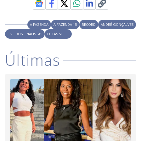
A FAZENDA
A FAZENDA 15
RECORD
ANDRÉ GONÇALVES
LIVE DOS FINALISTAS
LUCAS SELFIE
Últimas