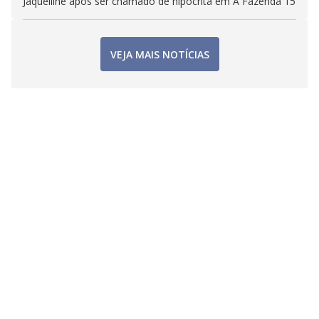
Jaquelline após ser chamado de hipócrita em A Fazenda 15
VEJA MAIS NOTÍCIAS