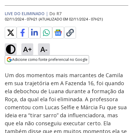
LIVE DO ELIMINADO
|
Do R7
02/11/2024 - 07H21
(ATUALIZADO EM
02/11/2024 - 07H21
)
A+
A-
Loaded
:
26.55%
Adicione como fonte preferencial no Google
Ativar
Som
Opens in new window
Um dos momentos mais marcantes de Camila
em sua trajetória em A Fazenda 16, foi quando
ela debochou de Luana durante a formação da
Roça, da qual ela foi eliminada. A professora
comentou com Lucas Selfie e Márcia Fu que sua
ideia era “tirar sarro” da influenciadora, mas
que ela não conseguiu executar certo. Ela
também disse que em muitos momentos ela se