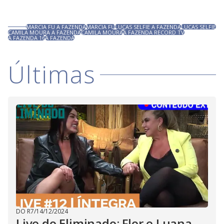
MARCIA FU A FAZENDA
MARCIA FU
LUCAS SELFIE A FAZENDA
LUCAS SELFIE
CAMILA MOURA A FAZENDA
CAMILA MOURA
A FAZENDA RECORD TV
A FAZENDA 16
A FAZENDA
Últimas
DO R7
/
14/12/2024
Live do Eliminado: Flor e Luana