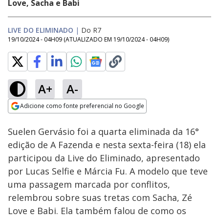
Love, Sacha e Babi
LIVE DO ELIMINADO
|
Do R7
19/10/2024 - 04H09
(ATUALIZADO EM
19/10/2024 - 04H09
)
A+
A-
Loaded
:
1.81%
Adicione como fonte preferencial no Google
Ativar
Som
Opens in new window
Suelen Gervásio foi a quarta eliminada da 16°
edição de A Fazenda e nesta sexta-feira (18) ela
participou da Live do Eliminado, apresentado
por Lucas Selfie e Márcia Fu. A modelo que teve
uma passagem marcada por conflitos,
relembrou sobre suas tretas com Sacha, Zé
Love e Babi. Ela também falou de como os