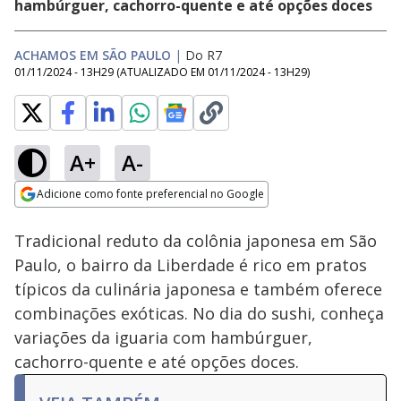
hambúrguer, cachorro-quente e até opções doces
ACHAMOS EM SÃO PAULO
|
Do R7
01/11/2024 - 13H29
(ATUALIZADO EM
01/11/2024 - 13H29
)
A+
A-
Loaded
:
19.21%
Adicione como fonte preferencial no Google
Subtitles
Ativar
Som
Opens in new window
Homem não aceita
Tradicional reduto da colônia japonesa em São
fim do
relacionamento e
Paulo, o bairro da Liberdade é rico em pratos
mata ex-mulher e
típicos da culinária japonesa e também oferece
namorado dela em
Cromínia (GO)
combinações exóticas. No dia do sushi, conheça
variações da iguaria com hambúrguer,
cachorro-quente e até opções doces.